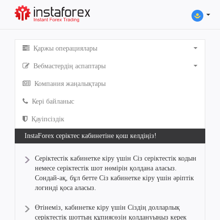
Қаржы операциялары
Вебмастердің аспаптары
Компания жаңалықтары
Кері байланыс
Қауіпсіздік
InstaForex серіктес кабинетіне қош келдіңіз!
Серіктестік кабинетке кіру үшін Сіз серіктестік кодын
немесе серіктестік шот нөмірін қолдана аласыз.
Сондай-ақ, бұл бетте Сіз кабинетке кіру үшін әріптік
логинді қоса аласыз.
Өтінеміз, кабинетке кіру үшін Сіздің долларлық
серіктестік шоттың құпиясөзін қолдануыңыз керек