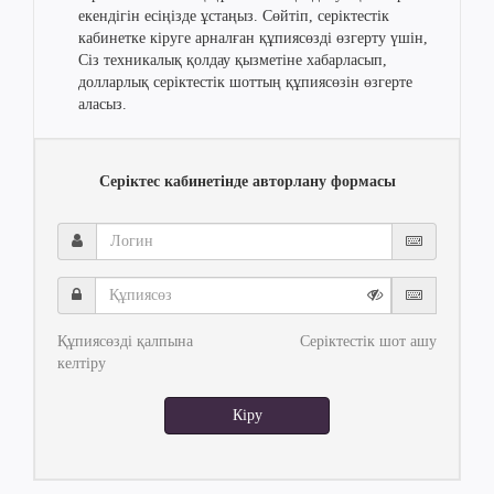
екендігін есіңізде ұстаңыз. Сөйтіп, серіктестік
кабинетке кіруге арналған құпиясөзді өзгерту үшін,
Сіз техникалық қолдау қызметіне хабарласып,
долларлық серіктестік шоттың құпиясөзін өзгерте
аласыз.
Серіктес кабинетінде авторлану формасы
Логин
Құпиясөз
Құпиясөзді қалпына
Серіктестік шот ашу
келтіру
Кіру